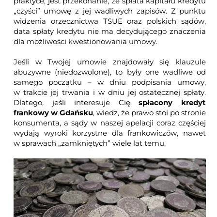
praktyce, jest przekonanie, że spłata kapitału kredytu
„czyści” umowę z jej wadliwych zapisów. Z punktu
widzenia orzecznictwa TSUE oraz polskich sądów,
data spłaty kredytu nie ma decydującego znaczenia
dla możliwości kwestionowania umowy.
Jeśli w Twojej umowie znajdowały się klauzule
abuzywne (niedozwolone), to były one wadliwe od
samego początku – w dniu podpisania umowy,
w trakcie jej trwania i w dniu jej ostatecznej spłaty.
Dlatego, jeśli interesuje Cię
spłacony kredyt
frankowy w Gdańsku
, wiedz, że prawo stoi po stronie
konsumenta, a sądy w naszej apelacji coraz częściej
wydają wyroki korzystne dla frankowiczów, nawet
w sprawach „zamkniętych” wiele lat temu.