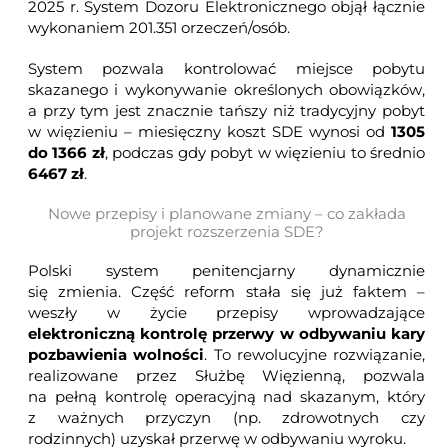
2025 r. System Dozoru Elektronicznego objął łącznie
wykonaniem 201.351 orzeczeń/osób.
System pozwala kontrolować miejsce pobytu
skazanego i wykonywanie określonych obowiązków,
a przy tym jest znacznie tańszy niż tradycyjny pobyt
w więzieniu – miesięczny koszt SDE wynosi od
1305
do 1366 zł
, podczas gdy pobyt w więzieniu to średnio
6467 zł
.
Nowe przepisy i planowane zmiany – co zakłada
projekt rozszerzenia SDE?
Polski system penitencjarny dynamicznie
się zmienia. Część reform stała się już faktem –
weszły w życie przepisy wprowadzające
elektroniczną kontrolę przerwy w odbywaniu kary
pozbawienia wolności
. To rewolucyjne rozwiązanie,
realizowane przez
Służbę Więzienną
, pozwala
na pełną kontrolę operacyjną nad skazanym, który
z ważnych przyczyn (np. zdrowotnych czy
rodzinnych) uzyskał przerwę w odbywaniu wyroku.