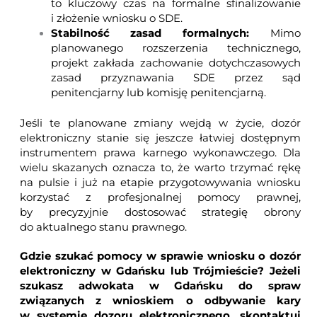
to kluczowy czas na formalne sfinalizowanie
i złożenie wniosku o SDE.
Stabilność zasad formalnych:
Mimo
planowanego rozszerzenia technicznego,
projekt zakłada zachowanie dotychczasowych
zasad przyznawania SDE przez sąd
penitencjarny lub komisję penitencjarną.
Jeśli te planowane zmiany wejdą w życie, dozór
elektroniczny stanie się jeszcze łatwiej dostępnym
instrumentem prawa karnego wykonawczego. Dla
wielu skazanych oznacza to, że warto trzymać rękę
na pulsie i już na etapie przygotowywania wniosku
korzystać z profesjonalnej pomocy prawnej,
by precyzyjnie dostosować strategię obrony
do aktualnego stanu prawnego.
Gdzie szukać pomocy w sprawie wniosku o dozór
elektroniczny w Gdańsku lub Trójmieście?
Jeżeli
szukasz adwokata w Gdańsku do spraw
związanych z wnioskiem o odbywanie kary
w systemie dozoru elektronicznego, skontaktuj