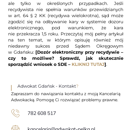
ale tylko w określonych przypadkach. Jeśli
recydywista nie spełnia warunków przewidzianych
w art. 64 § 2 KK (recydywa wielokrotna), sąd może
zgodzić się na odbywanie kary w systemie dozoru
elektronicznego, pod warunkiem, że kara
nie przekracza 1,5 roku. Przeczytaj mój pełny artykuł
na ten temat, w którym opisuję również mój
niedawny sukces przed Sądem Okręgowym
w Gdańsku:
[Dozór elektroniczny przy recydywie –
czy to możliwe? Sprawdź, jak skutecznie
sporządzić wniosek o SDE –
KLIKNIJ TUTAJ
]
.
Adwokat Gdańsk - Kontakt
?
Zapraszam do nawiązania kontaktu z moją Kancelarią
Adwokacką. Pomogę Ci rozwiązać problemy prawne.
782 608 517
kancelaria@adwokat-pelka.pl