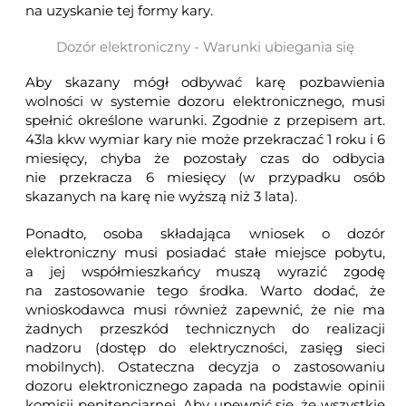
na uzyskanie tej formy kary.
Dozór elektroniczny - Warunki ubiegania się
Aby skazany mógł odbywać karę pozbawienia
wolności w systemie dozoru elektronicznego, musi
spełnić określone warunki. Zgodnie z przepisem
art.
43la kkw
wymiar kary nie może przekraczać 1 roku i 6
miesięcy, chyba że pozostały czas do odbycia
nie przekracza 6 miesięcy (w przypadku osób
skazanych na karę nie wyższą niż 3 lata).
Ponadto, osoba składająca wniosek o dozór
elektroniczny musi posiadać stałe miejsce pobytu,
a jej współmieszkańcy muszą wyrazić zgodę
na zastosowanie tego środka. Warto dodać, że
wnioskodawca musi również zapewnić, że nie ma
żadnych przeszkód technicznych do realizacji
nadzoru (dostęp do elektryczności, zasięg sieci
mobilnych). Ostateczna decyzja o zastosowaniu
dozoru elektronicznego zapada na podstawie opinii
komisji penitencjarnej. Aby upewnić się, że wszystkie