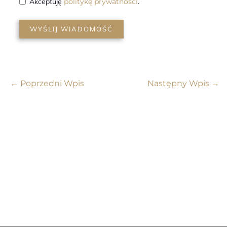
Akceptuję
politykę prywatności
.
WYŚLIJ WIADOMOŚĆ
←
Poprzedni Wpis
Następny Wpis
→