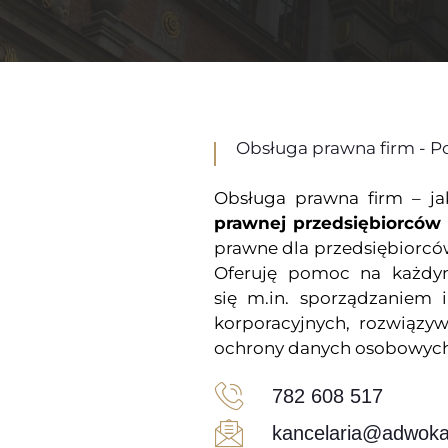
Obsługa prawna firm - P
Obsługa prawna firm – j
prawnej przedsiębiorcó
prawne dla przedsiębiorców
Oferuję pomoc na każdym
się m.in. sporządzaniem
korporacyjnych, rozwiązy
ochrony danych osobowych
782 608 517
kancelaria@adwokat