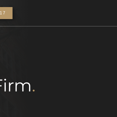
517
Firm
.