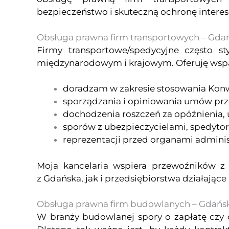
bezpieczeństwo i skuteczną ochronę intere
Obsługa prawna firm transportowych – Gda
Firmy transportowe/spedycyjne często s
międzynarodowym i krajowym. Oferuję wspar
doradzam w zakresie stosowania Kon
sporządzania i opiniowania umów prze
dochodzenia roszczeń za opóźnienia, 
sporów z ubezpieczycielami, spedytor
reprezentacji przed organami adminis
Moja kancelaria wspiera przewoźników z 
z Gdańska, jak i przedsiębiorstwa działają
Obsługa prawna firm budowlanych – Gdańs
W branży budowlanej spory o zapłatę czy 