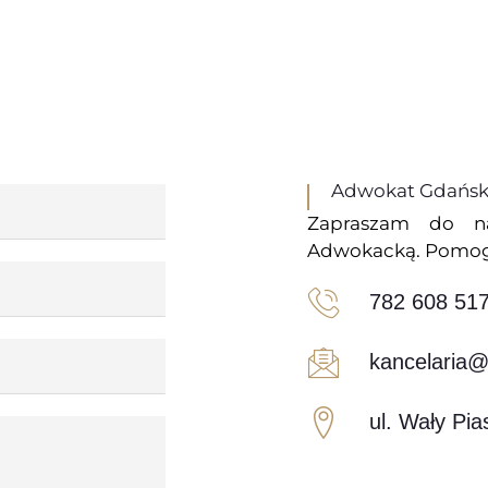
Adwokat Gdańsk 
Zapraszam do na
Adwokacką. Pomogę
782 608 51
kancelaria@
ul. Wały Pi