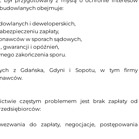
kt był przygotowany z myślą o ochronie interesów
m budowlanych obejmuje:
dowlanych i deweloperskich,
zabezpieczeniu zapłaty,
onawców w sporach sądowych,
, gwarancji i opóźnień,
wnego zakończenia sporu.
nych z Gdańska, Gdyni i Sopotu, w tym firmy
onawców.
ictwie częstym problemem jest brak zapłaty od
rzedsiębiorców:
wezwania do zapłaty, negocjacje, postępowania