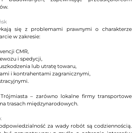
sów.
ńsk
tykają się z problemami prawnymi o charakterze
cie w zakresie:
wencji CMR,
wozu i spedycji,
uszkodzenia lub utratę towaru,
ami i kontrahentami zagranicznymi,
tracyjnymi.
Trójmiasta – zarówno lokalne firmy transportowe
ce na trasach międzynarodowych.
k
odpowiedzialność za wady robót są codziennością.