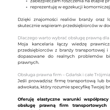
zabezpieczam roszczenia na etapie pr
reprezentuję w egzekucji komorniczej
Dzięki znajomości realiów branży oraz 
skutecznie wspieram przedsiębiorców w do
Dlaczego warto wybrać obsługę prawną dla
Moja kancelaria łączy wiedzę prawni
przedsiębiorców z branży transportowej 
dopasowane do realnych problemów biz
prawnych.
Obsługa prawna firm – Gdańsk i całe Trójmi
Jeśli prowadzisz firmę transportową lub 
adwokata, który rozumie specyfikę Twojej br
Oferuję elastyczne warunki współprac
obsługę prawną firm transportowych