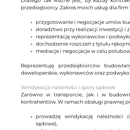
Dlatego tak ważne jest, by każdy kontra
przedsiębiorcy. Zakres moich usług dla fir
przygotowanie i negocjacje umów bu
doradztwo przy realizacji inwestycji i 
reprezentację wykonawców i podwyk
dochodzenie roszczeń z tytułu rękojmi
mediacje i negocjacje w celu polubo
Reprezentuję przedsiębiorców budowla
deweloperskie, wykonawców oraz podwyk
Windykacja należności i spory sądowe
Zarówno w transporcie, jak i w budown
kontrahentów. W ramach obsługi prawnej p
prowadzę windykację należności (
sądowe),