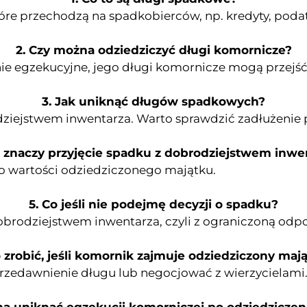
re przechodzą na spadkobierców, np. kredyty, podatk
2. Czy można odziedziczyć długi komornicze?
ie egzekucyjne, jego długi komornicze mogą przejś
3.
Jak uniknąć długów spadkowych?
dziejstwem inwentarza. Warto sprawdzić zadłużenie 
o znaczy przyjęcie spadku z dobrodziejstwem inwe
o wartości odziedziczonego majątku.
5. Co jeśli nie podejmę decyzji o spadku?
brodziejstwem inwentarza, czyli z ograniczoną odpo
 zrobić, jeśli komornik zajmuje odziedziczony maj
rzedawnienie długu lub negocjować z wierzycielami