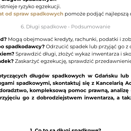
i istnieje ryzyko egzekucji.
t od spraw spadkowych
pomoże podjąć najlepszą 
6. Długi spadkowe - Podsumowanie
ad?
Mogą obejmować kredyty, rachunki, podatki i zob
 po spadkodawcy?
Odrzucić spadek lub przyjąć go z
kiem?
Sprawdzić długi, złożyć wykaz inwentarza i s
padek?
Zaskarżyć egzekucję, sprawdzić przedawnienie
otyczących długów spadkowych w Gdańsku lub 
gami spadkowymi, skontaktuj się z Kancelarią A
radztwo, kompleksową pomoc prawną, analizę o
zyjęciu go z dobrodziejstwem inwentarza, a ta
1. Co to są długi spadkowe?