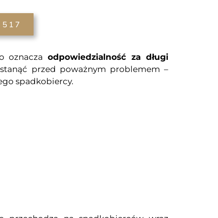
 517
sto oznacza
odpowiedzialność za długi
gą stanąć przed poważnym problemem –
ego spadkobiercy.