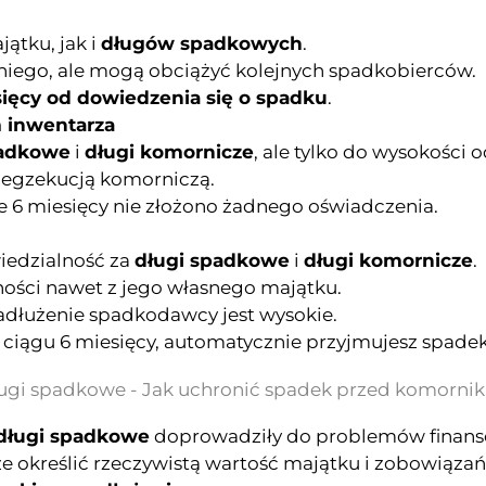
ątku, jak i
długów spadkowych
.
niego, ale mogą obciążyć kolejnych spadkobierców.
sięcy od dowiedzenia się o spadku
.
m inwentarza
padkowe
i
długi komornicze
, ale tylko do wysokości
d egzekucją komorniczą.
nie 6 miesięcy nie złożono żadnego oświadczenia.
iedzialność za
długi spadkowe
i
długi komornicze
.
ości nawet z jego własnego majątku.
 zadłużenie spadkodawcy jest wysokie.
w ciągu 6 miesięcy, automatycznie przyjmujesz spad
ługi spadkowe - Jak uchronić spadek przed komorni
długi spadkowe
doprowadziły do problemów finanso
 określić rzeczywistą wartość majątku i zobowiązań