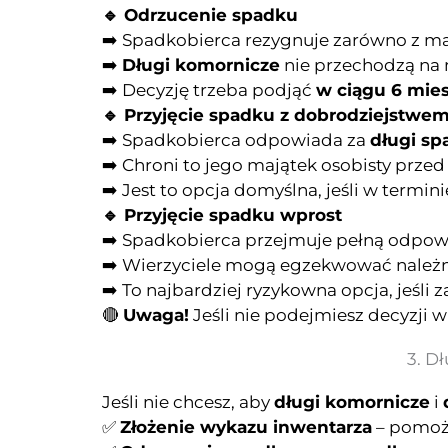
🔹 Odrzucenie spadku
➡️ Spadkobierca rezygnuje zarówno z maj
➡️
Długi komornicze
nie przechodzą na 
➡️ Decyzję trzeba podjąć
w ciągu 6 mie
🔹 Przyjęcie spadku z dobrodziejstwe
➡️ Spadkobierca odpowiada za
długi s
➡️ Chroni to jego majątek osobisty prze
➡️ Jest to opcja domyślna, jeśli w termi
🔹 Przyjęcie spadku wprost
➡️ Spadkobierca przejmuje pełną odpow
➡️ Wierzyciele mogą egzekwować należn
➡️ To najbardziej ryzykowna opcja, jeśli
🔴
Uwaga!
Jeśli nie podejmiesz decyzji 
3. D
Jeśli nie chcesz, aby
długi komornicze
i
✅
Złożenie wykazu inwentarza
– pomoże