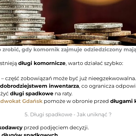
o zrobić, gdy komornik zajmuje odziedziczony maj
istnieją
długi komornicze
, warto działać szybko:
– część zobowiązań może być już nieegzekwowalna
z dobrodziejstwem inwentarza
, co ogranicza odpowi
ożyć
długi spadkowe
na raty.
dwokat Gdańsk
pomoże w obronie przed
długami 
5. Długi spadkowe - Jak uniknąć ?
dkodawcy
przed podjęciem decyzji.
h długów spadkowych
.