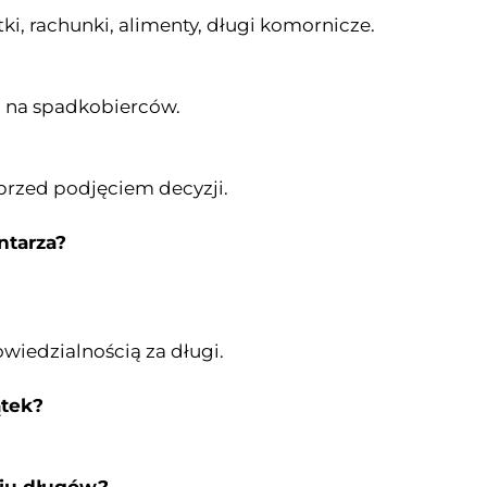
i, rachunki, alimenty, długi komornicze.
ć na spadkobierców.
przed podjęciem decyzji.
ntarza?
wiedzialnością za długi.
ątek?
.