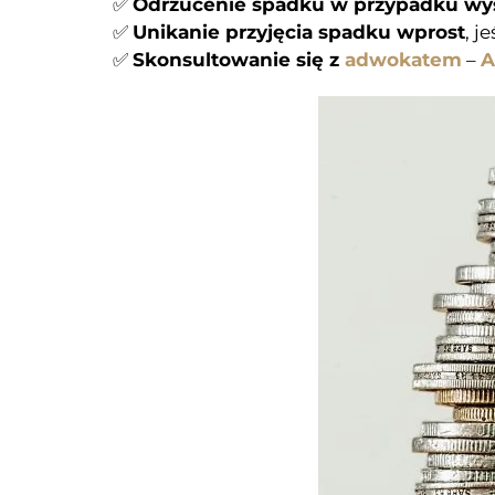
✅
Odrzucenie spadku w przypadku wys
✅
Unikanie przyjęcia spadku wprost
, j
✅
Skonsultowanie się z
adwokatem
–
A