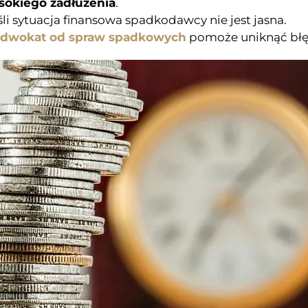
okiego zadłużenia
.
eśli sytuacja finansowa spadkodawcy nie jest jasna.
dwokat od spraw spadkowych
pomoże uniknąć bł