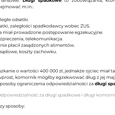
inansowe.
Długi spadkowe
to zobowiązania, któ
ejmować m.in.:
ległe odsetki.
atki, zaległości spadkodawcy wobec ZUS.
ca miał prowadzone postępowanie egzekucyjne.
zpieczenia, telekomunikacja.
nie płacił zasądzonych alimentów.
, sądowe, koszty zachowku.
zkanie o wartości 400 000 zł, jednakże ojciec miał t
 wprost, komornik mógłby egzekwować dług z jej maj
 sposoby ograniczenia odpowiedzialności za
długi s
Odpowiedzialność za długi spadkowe i długi komorn
zy sposoby: