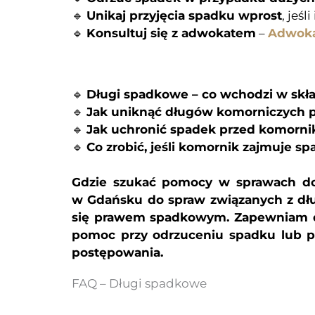
🔹
Unikaj przyjęcia spadku wprost
, jeśl
🔹
Konsultuj się z adwokatem
–
Adwoka
🔹
Długi spadkowe – co wchodzi w skł
🔹
Jak uniknąć długów komorniczych
🔹
Jak uchronić spadek przed komorni
🔹
Co zrobić, jeśli komornik zajmuje s
Gdzie szukać pomocy w sprawach d
w Gdańsku do spraw związanych z dłu
się prawem spadkowym. Zapewniam do
pomoc przy odrzuceniu spadku lub pr
postępowania.
FAQ – Długi spadkowe