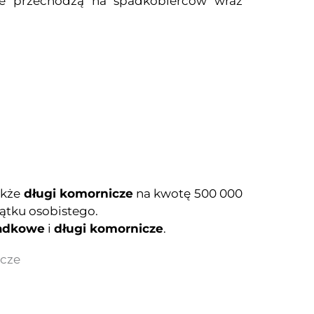
re przechodzą na spadkobierców wraz
akże
długi komornicze
na kwotę 500 000
ątku osobistego.
padkowe
i
długi komornicze
.
icze