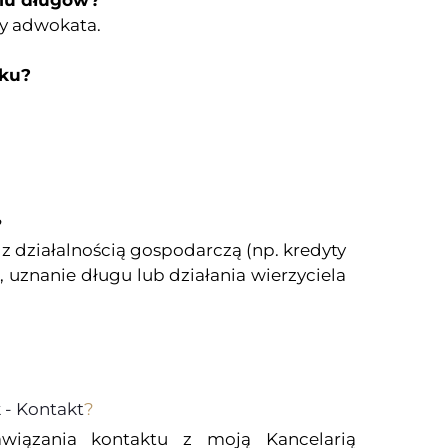
niu długów?
cy adwokata.
dku?
?
z działalnością gospodarczą (np. kredyty
 uznanie długu lub działania wierzyciela
- Kontakt
?
wiązania kontaktu z moją Kancelarią