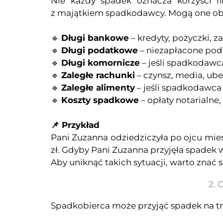
Nie każdy spadek oznacza korzyści f
z majątkiem spadkodawcy. Mogą one ob
🔹
Długi bankowe
– kredyty, pożyczki, za
🔹
Długi podatkowe
– niezapłacone pod
🔹
Długi komornicze
– jeśli spadkodaw
🔹
Zaległe rachunki
– czynsz, media, ube
🔹
Zaległe alimenty
– jeśli spadkodawca 
🔹
Koszty spadkowe
– opłaty notarialne
📌 Przykład
Pani Zuzanna odziedziczyła po ojcu mies
zł. Gdyby Pani Zuzanna przyjęła spadek
Aby uniknąć takich sytuacji, warto znać
2. 
Spadkobierca może przyjąć spadek na tr