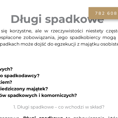
Zakres usług
Aktualności
Kontakt
782 608
Długi spadkowe
ę korzystne, ale w rzeczywistości niestety czę
niespłacone zobowiązania, jego spadkobiercy mo
ypadkach może dojść do egzekucji z majątku osobist
wych?
po spadkodawcy?
kiem?
ziedziczony majątek?
ugów spadkowych i komorniczych?
1. Długi spadkowe – co wchodzi w skład?