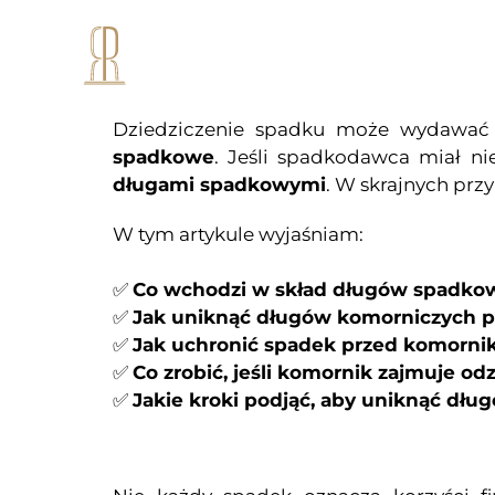
Przejdź
do
O mnie
treści
Dziedziczenie spadku może wydawać si
spadkowe
. Jeśli spadkodawca miał 
długami spadkowymi
. W skrajnych prz
W tym artykule wyjaśniam:
✅
Co wchodzi w skład długów spadko
✅
Jak uniknąć długów komorniczych 
✅
Jak uchronić spadek przed komorni
✅
Co zrobić, jeśli komornik zajmuje od
✅
Jakie kroki podjąć, aby uniknąć dł