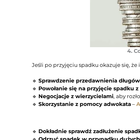
4. C
Jeśli po przyjęciu spadku okazuje się, że 
🔹
Sprawdzenie przedawnienia długów
🔹
Powołanie się na przyjęcie spadku 
🔹
Negocjacje z wierzycielami
, aby rozł
🔹
Skorzystanie z pomocy adwokata
–
A
🔹
Dokładnie sprawdź zadłużenie spa
🔹
Odrzuć spadek w przypadku dużyc