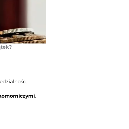
ątek?
.
edzialność.
komorniczymi
.