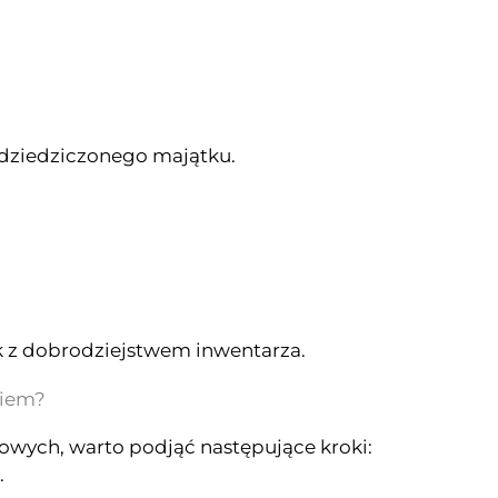
 odziedziczonego majątku.
ek z dobrodziejstwem inwentarza.
kiem?
wych, warto podjąć następujące kroki:
.