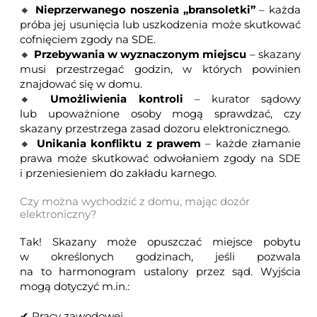
🔸
Nieprzerwanego noszenia „bransoletki”
– każda
próba jej usunięcia lub uszkodzenia może skutkować
cofnięciem zgody na SDE.
🔸
Przebywania w wyznaczonym miejscu
– skazany
musi przestrzegać godzin, w których powinien
znajdować się w domu.
🔸
Umożliwienia kontroli
– kurator sądowy
lub upoważnione osoby mogą sprawdzać, czy
skazany przestrzega
zasad dozoru elektronicznego
.
🔸
Unikania konfliktu z prawem
– każde złamanie
prawa może skutkować odwołaniem zgody na SDE
i przeniesieniem do zakładu karnego.
Czy można wychodzić z domu, mając dozór
elektroniczny?
Tak! Skazany może opuszczać miejsce pobytu
w określonych godzinach, jeśli pozwala
na to harmonogram ustalony przez sąd. Wyjścia
mogą dotyczyć m.in.:
✔ Pracy zawodowej