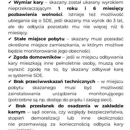
✔
Wymiar kary
– skazany został ukarany wyrokiem
nieprzekraczającym
1 roku i 6 miesięcy
pozbawienia wolności
. Istnieje też możliwość
ubiegania się o SDE, jeśli skazany ma wyrok do 3 lat,
ale do odbycia pozostało mu nie więcej niż 6
miesięcy.
✔
Stałe miejsce pobytu
– skazany musi posiadać
określone miejsce zamieszkania, w którym możliwe
będzie monitorowanie jego obecności.
✔
Zgoda domowników
– jeśli w miejscu odbywania
kary mieszkają inne pełnoletnie osoby, muszą one
wyrazić zgodę na to, by skazany odbywał karę
w systemie SDE.
✔
Brak przeciwwskazań technicznych
– w miejscu
pobytu skazanego musi być możliwość
zainstalowania urządzenia monitorującego
(potrzebne są np. dostęp do prądu i zasięg sieci).
✔
Brak przesłanek do osadzenia w zakładzie
karnym
– sąd ocenia, czy względy bezpieczeństwa,
stopień demoralizacji lub inne okoliczności
nie przemawiają za koniecznością odbycia kary