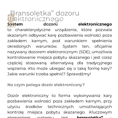
Przejdź
do
„Bransoletka” dozoru
treści
Men
elektronicznego
System dozoru elektronicznego
to charakterystyczne urządzenie, które pozwala
skazanym odbywać karę pozbawienia wolności poza
zakładem karnym, pod warunkiem spełnienia
określonych warunków. System ten, oficjalnie
nazywany
dozorem elektronicznym
(SDE), umożliwia
kontrolowanie miejsca pobytu skazanego i jest coraz
częściej stosowaną alternatywą dla tradycyjnego
więzienia. Kto może ubiegać się o taką formę kary?
Jakie warunki trzeba spełnić? Sprawdźmy!
Na czym polega dozór elektroniczny?
Dozór elektroniczny to forma wykonywania kary
pozbawienia wolności poza zakładem karnym, przy
użyciu środków technicznych umożliwiających
kontrolę miejsca pobytu skazanego. Kluczowym
elementem systemu jest
„bransoletka”
–