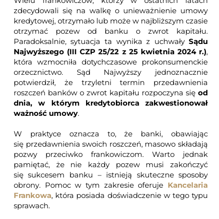
Wielu frankowiczów, którzy w ostatnich latach
zdecydowali się na walkę o unieważnienie umowy
kredytowej, otrzymało lub może w najbliższym czasie
otrzymać pozew od banku o zwrot kapitału.
Paradoksalnie, sytuacja ta wynika z uchwały
Sądu
Najwyższego (III CZP 25/22 z 25 kwietnia 2024 r.)
,
która wzmocniła dotychczasowe prokonsumenckie
orzecznictwo. Sąd Najwyższy jednoznacznie
potwierdził, że trzyletni termin przedawnienia
roszczeń banków o zwrot kapitału rozpoczyna się
od
dnia, w którym kredytobiorca zakwestionował
ważność umowy
.
W praktyce oznacza to, że banki, obawiając
się przedawnienia swoich roszczeń, masowo składają
pozwy przeciwko frankowiczom. Warto jednak
pamiętać, że nie każdy pozew musi zakończyć
się sukcesem banku – istnieją skuteczne sposoby
obrony. Pomoc w tym zakresie oferuje
Kancelaria
Frankowa
, która posiada doświadczenie w tego typu
sprawach.