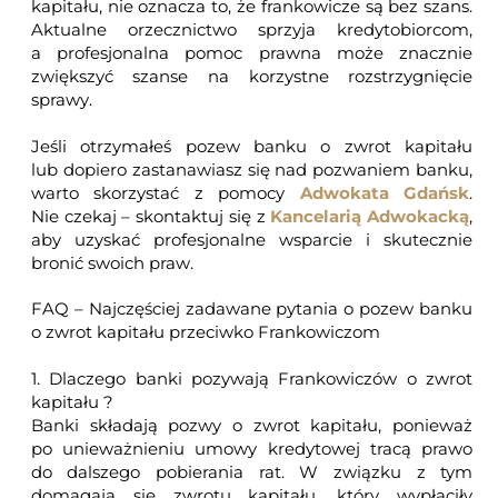
kapitału, nie oznacza to, że frankowicze są bez szans.
Aktualne orzecznictwo sprzyja kredytobiorcom,
a profesjonalna pomoc prawna może znacznie
zwiększyć szanse na korzystne rozstrzygnięcie
sprawy.
Jeśli otrzymałeś pozew banku o zwrot kapitału
lub dopiero zastanawiasz się nad pozwaniem banku,
warto skorzystać z pomocy
Adwokata Gdańsk
.
Nie czekaj – skontaktuj się z
Kancelarią Adwokacką
,
aby uzyskać profesjonalne wsparcie i skutecznie
bronić swoich praw.
FAQ – Najczęściej zadawane pytania o pozew banku
o zwrot kapitału przeciwko Frankowiczom
1. Dlaczego banki pozywają Frankowiczów o zwrot
kapitału ?
Banki składają pozwy o zwrot kapitału, ponieważ
po unieważnieniu umowy kredytowej tracą prawo
do dalszego pobierania rat. W związku z tym
domagają się zwrotu kapitału, który wypłaciły