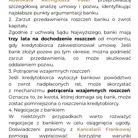
szczegółową analizę umowy i pozwu, identyfikując
najsłabsze punkty argumentacji banku.
2. Zarzut przedawnienia roszczeń banku o zwrot
kapitału
Zgodnie z uchwałą Sądu Najwyższego, banki mają
trzy lata na dochodzenie roszczeń
od momentu,
gdy kredytobiorca zakwestionował umowę. Jeśli
bank złożył pozew po tym okresie, można podnieść
zarzut przedawnienia, co może skutkować
oddaleniem pozwu.
3. Potrącenie wzajemnych roszczeń
Jeśli kredytobiorca wytoczył bankowi powództwo
o zwrot nadpłaconych rat, może skorzystać
z mechanizmu
potrącenia wzajemnych roszczeń
.
Oznacza to, że kwota, której domaga się bank, może
zostać pomniejszona o roszczenia kredytobiorcy.
4. Negocjacje z bankiem
W niektórych przypadkach warto rozważyć
negocjacje z bankiem w celu osiągnięcia ugody.
Doświadczeni prawnicy z
Kancelarii Frankowej
pomogą wypracować korzystne warunki