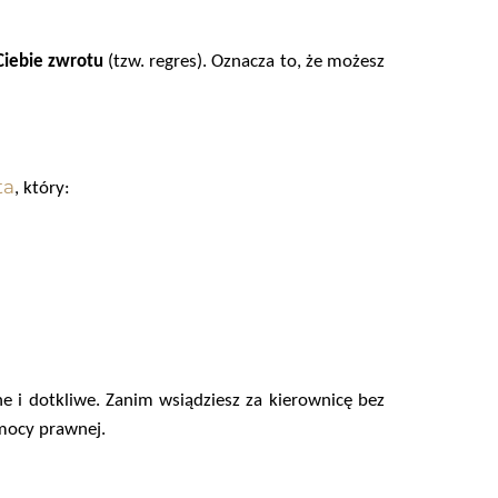
Ciebie zwrotu
(tzw. regres). Oznacza to, że możesz
ta
, który:
ne i dotkliwe. Zanim wsiądziesz za kierownicę bez
omocy prawnej.