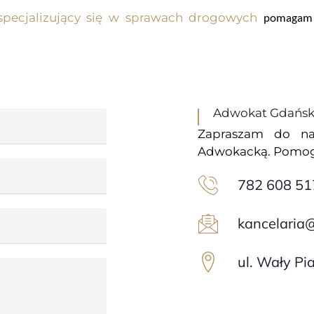
pecjalizujący się w sprawach drogowych
pomagam w 
Adwokat Gdańsk 
Zapraszam do na
Adwokacką. Pomogę
782 608 51
kancelaria
ul. Wały P