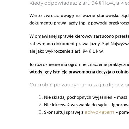
Kiedy odpowiadasz z art. 94 § 1 k.w., a kie
Warto zwrócić uwagę na ważne stanowisko
Sąd
dokumentu prawa jazdy (np. z powodu przekrocze
W omawianej sprawie kierowcy zarzucono przestę
zatrzymano dokument prawa jazdy
. Sąd Najwyższ
ale jako
wykroczenie z art. 94 § 1 k.w.
To rozróżnienie ma ogromne znaczenie praktyczne
wtedy
, gdy istnieje
prawomocna decyzja o cofnię
Co zrobić po zatrzymaniu za jazdę bez p
Nie składaj pochopnych wyjaśnień
– masz 
Nie lekceważ wezwania do sądu
– ignorow
adwokatem
Skonsultuj sprawę z
– pomo