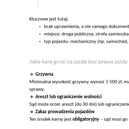
Kluczowe jest tutaj:
brak
uprawnienia
, a nie samego dokument
miejsce:
droga publiczna, strefa zamieszka
typ pojazdu:
mechaniczny
(np. samochód, 
Jaka kara grozi za jazdę bez prawa jazdy (a
🔹
Grzywna
Minimalna wysokość grzywny wynosi 1 500 zł, mak
sprawy.
🔹
Areszt lub ograniczenie wolności
Sąd może orzec areszt (do 30 dni) lub ograniczenie
🔹
Zakaz prowadzenia pojazdów
Ten środek karny jest
obligatoryjny
– sąd musi go