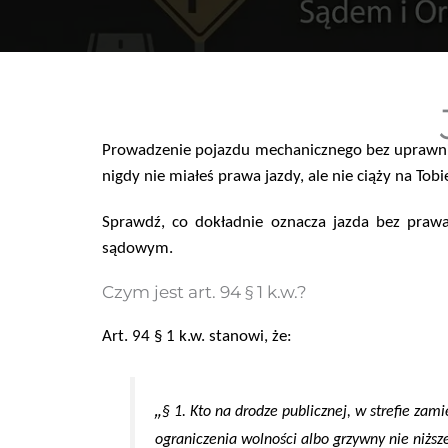
Prowadzenie pojazdu mechanicznego bez uprawnień
nigdy nie miałeś prawa jazdy, ale nie ciąży na T
Sprawdź, co dokładnie oznacza jazda bez prawa
sądowym.
Czym jest art. 94 § 1 k.w.?
Art. 94 § 1 k.w.
stanowi, że:
„
§ 1. Kto na drodze publicznej, w strefie zam
ograniczenia wolności albo grzywny nie niższe