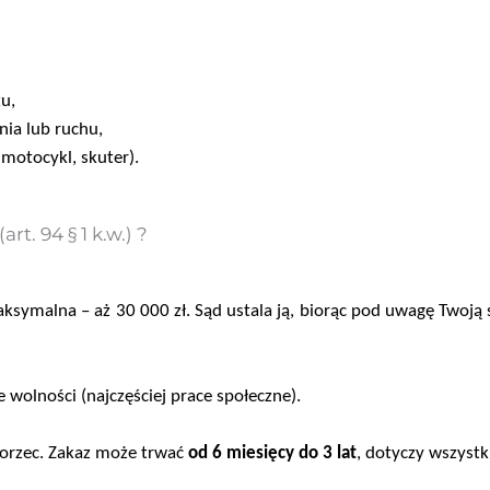
u,
nia lub ruchu
,
motocykl, skuter).
rt. 94 § 1 k.w.) ?
symalna – aż 30 000 zł. Sąd ustala ją, biorąc pod uwagę Twoją s
 wolności (najczęściej prace społeczne).
 orzec. Zakaz może trwać
od 6 miesięcy do 3 lat
, dotyczy wszyst