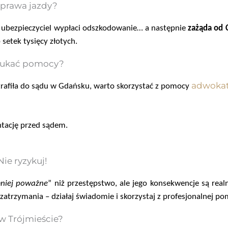
 prawa jazdy?
, ubezpieczyciel wypłaci odszkodowanie… a następnie
zażąda od 
setek tysięcy złotych.
szukać pomocy?
adwoka
 trafiła do sądu w Gdańsku, warto skorzystać z pomocy
ntację przed sądem.
ie ryzykuj!
niej poważne
” niż przestępstwo, ale jego konsekwencje są real
o zatrzymania – działaj świadomie i skorzystaj z profesjonalnej p
 w Trójmieście?