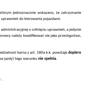
którym jednoznacznie wskaza
no, że
zatrzymanie
m uprawnień do kierowania pojazdami
.
 administracyjnej o cofnięciu uprawnień
, a jedynie
kierowcy należy kwalifikować
nie jako przestępstwo
,
dzialność karna z art. 180a k.k. powstaje
dopiero
wa jazdy) tego warunku
nie spełnia
.
m
.