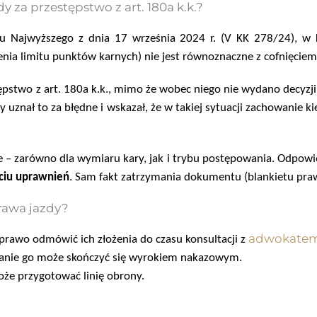
dy za przestępstwo z art. 180a k.k.?
u Najwyższego z dnia 17 września 2024 r. (V KK 278/24)
, w 
nia limitu punktów karnych) nie jest równoznaczne z cofnięcie
pstwo z art. 180a k.k., mimo że wobec niego
nie wydano decyzji
y uznał to za błędne i wskazał, że w takiej sytuacji zachowanie 
 – zarówno dla wymiaru kary, jak i trybu postępowania. Odpowie
ciu uprawnień
. Sam fakt zatrzymania dokumentu (blankietu pra
rawa jazdy?
adwokate
prawo odmówić ich złożenia do czasu konsultacji z
anie go może skończyć się
wyrokiem
nakazowym.
że przygotować linię obrony.