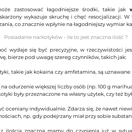
że zastosować łagodniejsze środki, takie jak
i oskarżony wykazuje skruchę i chęć resocjalizacji
nia, co znacznie wpłynie na łagodniejszy wymiar ka
Posiadanie narkotyków - ile to jest znaczna ilość ?
choć wydaje się być precyzyjne, w rzeczywistości j
wę, bierze pod uwagę szereg czynników, takich jak:
tyki, takie jak kokaina czy amfetamina, są uznawan
 na odurzenie większej liczby osób (np. 100 g marihua
kotyki były przeznaczone na własny użytek, czy też b
 oceniany indywidualnie. Zdarza się, że nawet niewi
nościach, np. gdy podejrzany miał przy sobie substa
z ilością znaczną mamy do czynienia już w sytuac