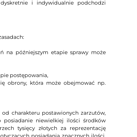
 dyskretnie i indywidualnie podchodzi
zasadach:
ań na późniejszym etapie sprawy może
pie postępowania,
nię obrony, która może obejmować np.
 od charakteru postawionych zarzutów,
osiadanie niewielkiej ilości środków
zech tysięcy złotych za reprezentację
otyczących posiadania znacznych ilości,