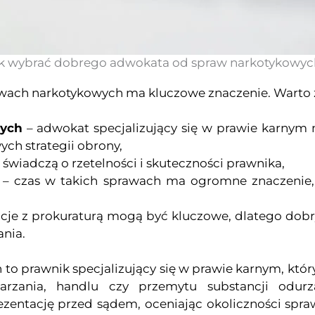
k wybrać dobrego adwokata od spraw narkotykowyc
ach narkotykowych ma kluczowe znaczenie. Warto 
nych
– adwokat specjalizujący się w prawie karnym 
ch strategii obrony,
e świadczą o rzetelności i skuteczności prawnika,
– czas w takich sprawach ma ogromne znaczenie,
cje z prokuraturą mogą być kluczowe, dlatego dobr
ania.
h
to prawnik specjalizujący się w prawie karnym, kt
arzania, handlu czy przemytu substancji odurza
ntację przed sądem, oceniając okoliczności spraw