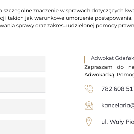
czególne znaczenie w sprawach dotyczących kwalifika
tucji takich jak warunkowe umorzenie postępowania.
wania sprawy oraz zakresu udzielonej pomocy prawn
Adwokat Gdańsk 
Zapraszam do na
Adwokacką. Pomogę
782 608 51
kancelaria
ul. Wały P