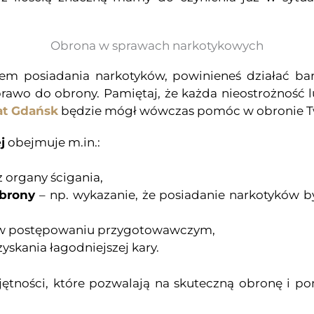
Obrona w sprawach narkotykowych
tem posiadania narkotyków, powinieneś działać ba
rawo do obrony. Pamiętaj, że każda nieostrożność 
t Gdańsk
będzie mógł wówczas pomóc w obronie Two
j
obejmuje m.in.:
 organy ścigania,
obrony
– np. wykazanie, że posiadanie narkotyków 
w postępowaniu przygotowawczym,
yskania łagodniejszej kary.
ętności, które pozwalają na skuteczną obronę i p