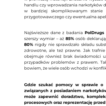
handlu czy wprowadzania narkotyków do 
w bardziej skomplikowanym stanie 
przygotowawczego czy ewentualna apelac
Najświeższe dane z badania
PolDrugs
szerszy wymiar – aż
85%
osób deklarują
80%
nigdy nie sprawdzało składu substa
zdrowotne, ale też prawne. Jak trafni
obejmuje również brak świadomości u
przypadków problemów z prawem. Taka 
bowiem, że wiele osób wchodzi w konflik
Gdzie szukać pomocy w sprawie o
związanych z posiadaniem narkotyków
może zapewnić doradztwo, kompleks
procesowych oraz reprezentację prze