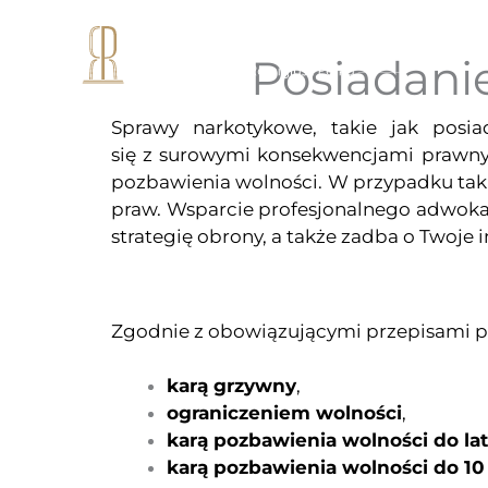
Przejdź
do
O mnie
Posiadani
treści
Sprawy narkotykowe, takie jak posi
się z surowymi konsekwencjami prawny
pozbawienia wolności. W przypadku taki
praw. Wsparcie profesjonalnego adwok
strategię obrony, a także zadba o Twoje
Zgodnie z obowiązującymi przepisami pra
karą grzywny
,
ograniczeniem wolności
,
karą pozbawienia wolności do lat
karą pozbawienia wolności do 10 