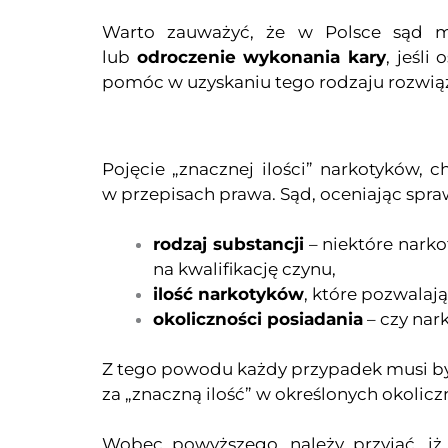
Warto zauważyć, że w Polsce sąd mo
lub
odroczenie wykonania kary
, jeśl
pomóc w uzyskaniu tego rodzaju rozwiąza
Pojęcie „znacznej ilości” narkotyków, 
w przepisach prawa. Sąd, oceniając spra
rodzaj substancji
– niektóre narko
na kwalifikację czynu,
ilość narkotyków
, które pozwalają
okoliczności posiadania
– czy nar
Z tego powodu każdy przypadek musi być
za „znaczną ilość” w określonych okolicz
Wobec powyższego, należy przyjąć, iż 