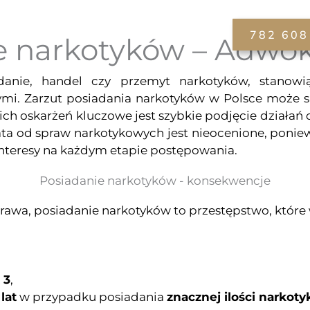
Zakres usług
Aktualności
Kontakt
782 608
e narkotyków – Adwo
adanie, handel czy przemyt narkotyków, stanow
mi. Zarzut
posiadania narkotyków
w Polsce może s
ch oskarżeń kluczowe jest szybkie podjęcie działań 
ata od spraw narkotykowych jest nieocenione, pon
 interesy na każdym etapie postępowania.
Posiadanie narkotyków - konsekwencje
wa, posiadanie narkotyków to przestępstwo, które w
 3
,
lat
w przypadku posiadania
znacznej ilości narkot