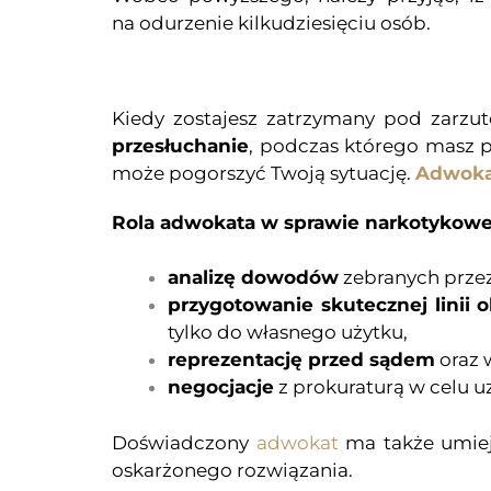
na odurzenie kilkudziesięciu osób.
Kiedy zostajesz zatrzymany pod zarzu
przesłuchanie
, podczas którego masz p
może pogorszyć Twoją sytuację.
Adwoka
Rola adwokata w sprawie narkotykowe
analizę dowodów
zebranych przez
przygotowanie skutecznej linii 
tylko do własnego użytku,
reprezentację przed sądem
oraz 
negocjacje
z prokuraturą w celu uz
Doświadczony
adwokat
ma także umiej
oskarżonego rozwiązania.