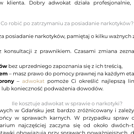
w klienta. Dobry adwokat działa profesjonalnie,
Co robić po zatrzymaniu za posiadanie narkotyków?
za posiadanie narkotyków, pamiętaj o kilku ważnych 
 konsultacji z prawnikiem. Czasami zmiana zezn
tów
bez uprzedniego zapoznania się z ich treścią,
tem
– masz prawo do pomocy prawnej na każdym eta
brony
–
adwokat
pomoże Ci określić najlepszą li
h lub konieczność podważenia dowodów.
Ile kosztuje adwokat w sprawie o narkotyki?
ych w Gdańsku jest bardzo zróżnicowany i zależy
ńcy w sprawach karnych. W przypadku spraw o p
rium najczęściej zaczyna się od około dwóch–tr
 stawki obowiązują przy sprawach poważniejszych, d