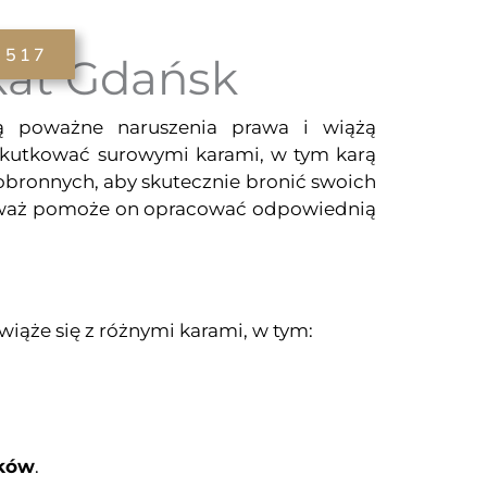
 517
kat Gdańsk
ią poważne naruszenia prawa i wiążą
kutkować surowymi karami, w tym karą
obronnych, aby skutecznie bronić swoich
ieważ pomoże on opracować odpowiednią
iąże się z różnymi karami, w tym:
yków
.