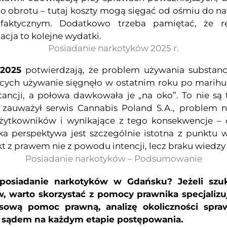
obrotu – tutaj koszty mogą sięgać od ośmiu do nawe
faktycznym. Dodatkowo trzeba pamiętać, że re
ja to kolejne wydatki.
Posiadanie narkotyków 2025 r.
 2025
potwierdzają, że problem używania substanc
cych używanie sięgnęło w ostatnim roku po marihu
ncji, a połowa dawkowała je „na oko”. To nie są ty
e zauważył serwis Cannabis Poland S.A., problem ni
żytkowników i wynikające z tego konsekwencje 
perspektywa jest szczególnie istotna z punktu wi
t z prawem nie z powodu intencji, lecz braku wiedzy 
Posiadanie narkotyków – Podsumowanie
 posiadanie narkotyków w Gdańsku?
Jeżeli sz
, warto skorzystać z pomocy prawnika specjaliz
ową pomoc prawną, analizę okoliczności spra
d sądem na każdym etapie postępowania.