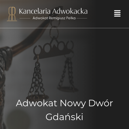
Przejdź
do
Men
treści
Adwokat Nowy Dwór
Gdański