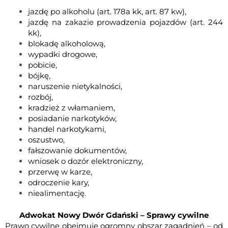
jazdę po alkoholu
(art. 178a kk,
art. 87 kw
),
jazdę na zakazie prowadzenia pojazdów
(art. 244
kk),
blokadę alkoholową
,
wypadki drogowe,
pobicie
,
bójkę
,
naruszenie nietykalności,
rozbój,
kradzież z włamaniem
,
posiadanie narkotyków
,
handel narkotykami,
oszustwo,
fałszowanie dokumentów,
wniosek o dozór elektroniczny,
przerwę w karze
,
odroczenie kary,
niealimentację.
Adwokat Nowy Dwór Gdański – Sprawy cywilne
Prawo cywilne obejmuje ogromny obszar zagadnień – od