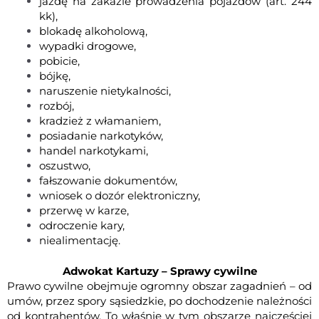
jazdę na zakazie prowadzenia pojazdów
(art. 244
kk),
blokadę alkoholową
,
wypadki drogowe,
pobicie
,
bójkę
,
naruszenie nietykalności,
rozbój,
kradzież z włamaniem
,
posiadanie narkotyków
,
handel narkotykami,
oszustwo,
fałszowanie dokumentów,
wniosek o dozór elektroniczny,
przerwę w karze
,
odroczenie kary,
niealimentację.
Adwokat Kartuzy – Sprawy cywilne
Prawo cywilne obejmuje ogromny obszar zagadnień – od
umów, przez spory sąsiedzkie, po dochodzenie należności
od kontrahentów. To właśnie w tym obszarze najczęściej