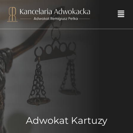
Przejdź
do
Men
treści
Adwokat Kartuzy